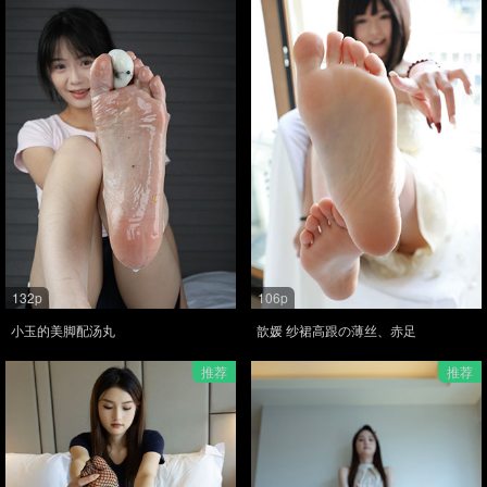
132p
106p
小玉的美脚配汤丸
歆媛 纱裙高跟の薄丝、赤足
推荐
推荐