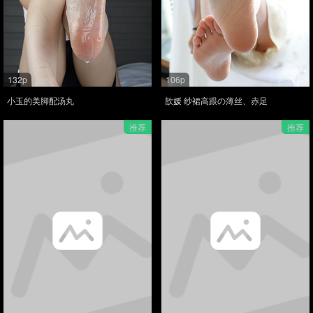
132p
106p
小玉的美脚配汤丸
歆媛 纱裙高跟の薄丝、赤足
推荐
推荐